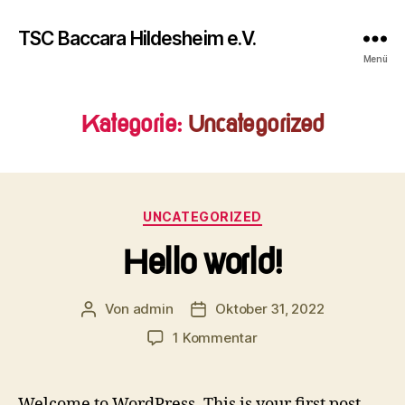
TSC Baccara Hildesheim e.V.
Menü
Kategorie:
Uncategorized
Kategorien
UNCATEGORIZED
Hello world!
Von
admin
Oktober 31, 2022
Beitragsautor
Veröffentlichungsdatum
zu
1 Kommentar
Hello
world!
Welcome to WordPress. This is your first post.