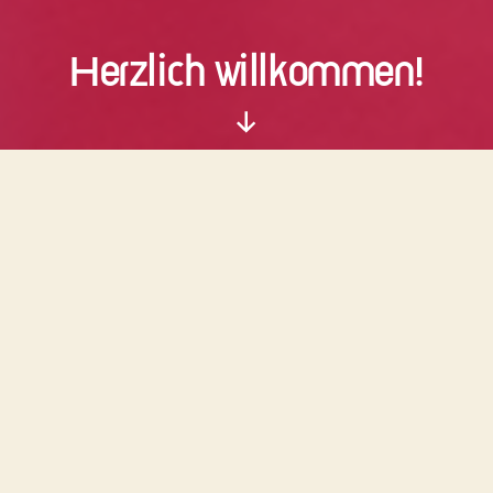
Herzlich willkommen!
Nach
unten
scrollen
Tanzen macht Spaß und hält
jung.