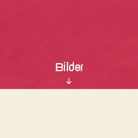
Bilder
Nach
unten
scrollen
Tanztraining